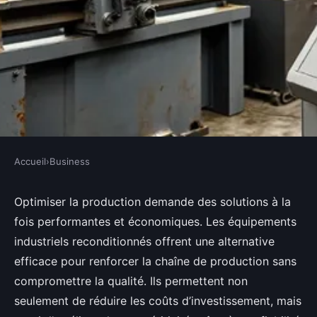
Accueil
›
Business
BUSINESS
Optimisez votre production
Optimiser la production demande des solutions à la
fois performantes et économiques. Les équipements
grâce à des équipements
industriels reconditionnés offrent une alternative
industriels reconditionnés
efficace pour renforcer la chaîne de production sans
compromettre la qualité. Ils permettent non
Louane
•
8 octobre 2025
•
8 min de lecture
seulement de réduire les coûts d’investissement, mais