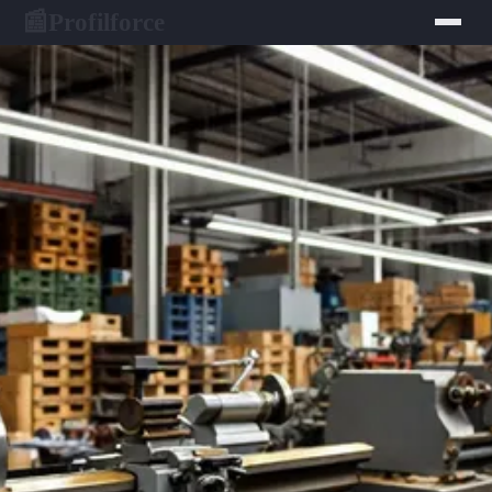
Profilforce
📰