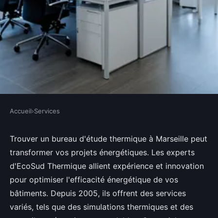
Accueil
›
Services
SERVICES
Bureau étude thermique
Trouver un bureau d'étude thermique à Marseille peut
transformer vos projets énergétiques. Les experts
marseille : expertise pour vos
d'EcoSud Thermique allient expérience et innovation
projets énergétiques
pour optimiser l'efficacité énergétique de vos
bâtiments. Depuis 2005, ils offrent des services
Louane
•
30 avril 2025
•
4 min de lecture
variés, tels que des simulations thermiques et des