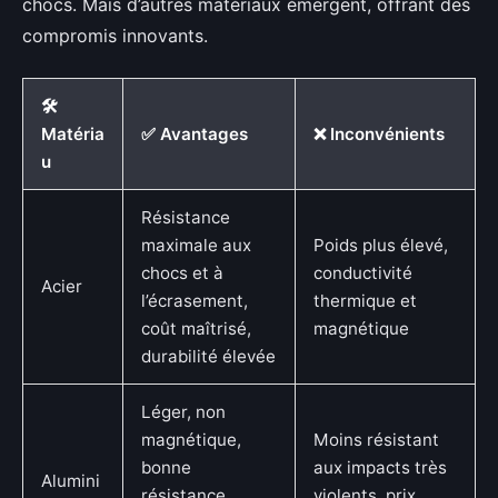
chocs. Mais d’autres matériaux émergent, offrant des
compromis innovants.
🛠️
Matéria
✅ Avantages
❌ Inconvénients
u
Résistance
maximale aux
Poids plus élevé,
chocs et à
conductivité
Acier
l’écrasement,
thermique et
coût maîtrisé,
magnétique
durabilité élevée
Léger, non
magnétique,
Moins résistant
bonne
aux impacts très
Alumini
résistance
violents, prix