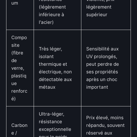
um
(légèrement
légèrement
inférieure à
supérieur
l'acier)
Compo
site
Très léger,
Sensibilité aux
(fibre
isolant
UV prolongés,
de
thermique et
peut perdre de
verre,
électrique, non
ses propriétés
plastiq
détectable aux
après un choc
ue
métaux
important
renforc
é)
Ultra-léger,
Prix élevé, moins
résistance
Carbon
répandu, souvent
exceptionnelle
e /
réservé aux
pour le poids,