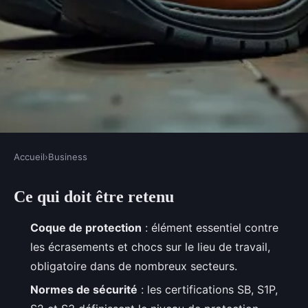
Accueil
›
Business
BUSINESS
Ce qui doit être retenu
Coque de chaussure de sécurité :
comment choisir la meilleure
Coque de protection
: élément essentiel contre
protection pour vos pieds
les écrasements et chocs sur le lieu de travail,
obligatoire dans de nombreux secteurs.
Meissa
•
15/05/2026 14:39
•
10 min de lecture
Normes de sécurité
: les certifications SB, S1P,