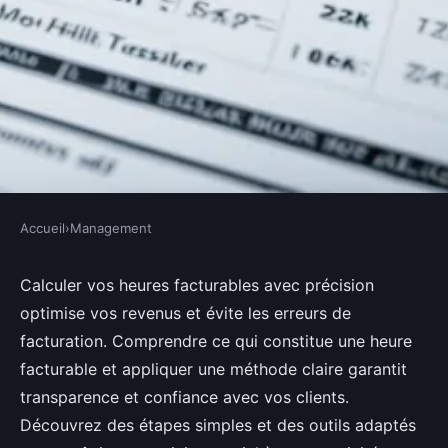
Accueil
›
Management
MANAGEMENT
Comment bien calculer vos
Calculer vos heures facturables avec précision
optimise vos revenus et évite les erreurs de
heures facturables efficacement
facturation. Comprendre ce qui constitue une heure
?
facturable et appliquer une méthode claire garantit
transparence et confiance avec vos clients.
Louane
•
4 juin 2025
•
5 min de lecture
Découvrez des étapes simples et des outils adaptés