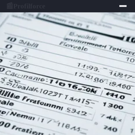
Profilforce
📰